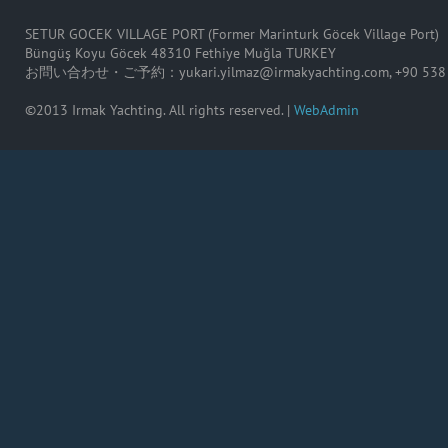
SETUR GOCEK VILLAGE PORT (Former Marinturk Göcek Village Port)
Büngüş Koyu Göcek 48310 Fethiye Muğla TURKEY
お問い合わせ・ご予約：
yukari.yilmaz@irmakyachting.com
, +90 53
©2013 Irmak Yachting. All rights reserved. |
WebAdmin