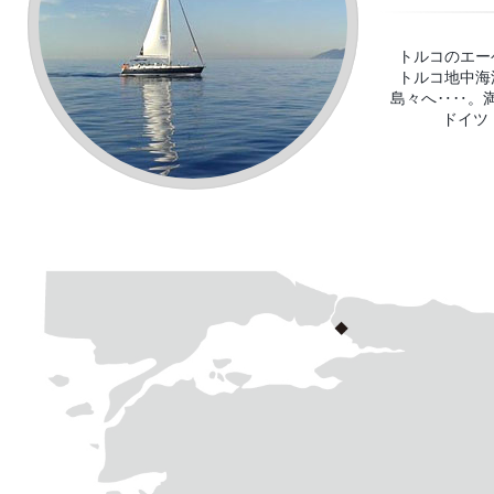
トルコのエー
トルコ地中海
島々へ‥‥。
ドイツ