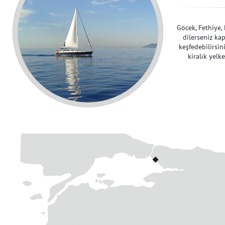
Göcek, Fethiye,
dilerseniz ka
keşfedebilirsin
kiralık yelk