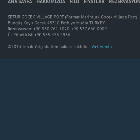
ANA SAYFA
HAKKIMIZDA
FİLO
FİYATLAR
REZERVASYO
SETUR GOCEK VILLAGE PORT (Former Marinturk Göcek Village Port)
Büngüş Koyu Göcek 48310 Fethiye Muğla TURKEY
Rezervasyon: +90 530 761 1020, +90 537 660 0009
Üs Yöneticisi: +90 555 453 4936
©2013 Irmak Yatçılık. Tüm hakları saklıdır. |
WebAdmin