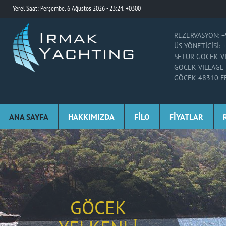
Yerel Saat: Perşembe, 6 Ağustos 2026 - 23:24, +0300
REZERVASYON: +
ÜS YÖNETICISI: 
SETUR GOCEK V
GÖCEK VILLAGE
GÖCEK 48310 F
ANA SAYFA
HAKKIMIZDA
FİLO
FİYATLAR
FETHIYE
GÖCEK YELKEN
YELKENLI
GÖCEK
TYF YELKEN
RYA EĞİTİMİ
YUNANISTAN'DA
YELKENLI